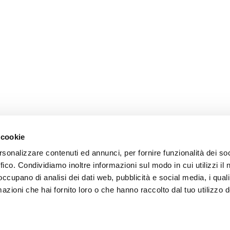
 cookie
rsonalizzare contenuti ed annunci, per fornire funzionalità dei so
endienst
Follow us
ffico. Condividiamo inoltre informazioni sul modo in cui utilizzi il 
 occupano di analisi dei dati web, pubblicità e social media, i qual
ung
azioni che hai fornito loro o che hanno raccolto dal tuo utilizzo d
endienst
akte