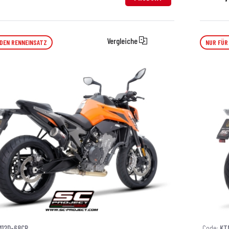
Vergleiche
 DEN RENNEINSATZ
NUR FÜR
M12D-68CR
Code:
KT