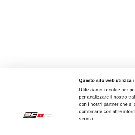
Questo sito web utilizza i
Utilizziamo i cookie per pe
Sichere Aufträge
Kund
per analizzare il nostro tra
con i nostri partner che si
Zahlungen
Send
combinarle con altre inform
servizi.
Widerrufsercht
Kund
Garantie
Kont