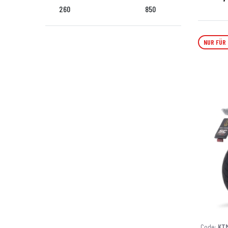
260
850
NUR FÜR
Code:
KT