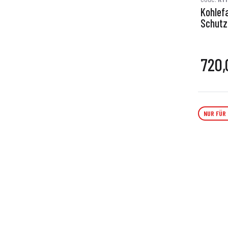
Kohlef
Schutz
720,
NUR FÜR