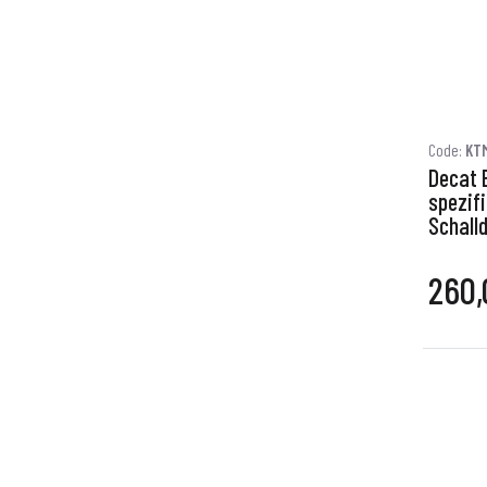
Code:
KT
Decat 
spezif
Schall
260,