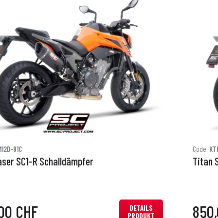
12D-91C
Code:
KT
aser SC1-R Schalldämpfer
Titan 
00 CHF
850
DETAILS
PRODUKT