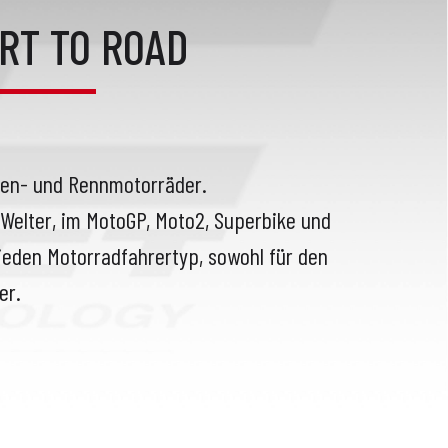
RT TO ROAD
ssen- und Rennmotorräder.
Welter, im MotoGP, Moto2, Superbike und
 jeden Motorradfahrertyp, sowohl für den
er.