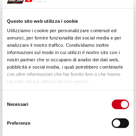
Vergleiche
ZUGELASSEN EURO 4
Questo sito web utilizza i cookie
Code:
B25A-T36CR
Utilizziamo i cookie per personalizzare contenuti ed
Kohlefaser CR-T Schalldämpfer, mit
annunci, per fornire funzionalità dei social media e per
Schutzgitter
analizzare il nostro traffico. Condividiamo inoltre
informazioni sul modo in cui utilizzi il nostro sito con i
nostri partner che si occupano di analisi dei dati web,
1.120,00 CHF
DETAILS
pubblicità e social media, i quali potrebbero combinarle
PRODUKT
con altre informazioni che hai fornito loro o che hanno
raccolto dal tuo utilizzo dei loro servizi.
Vergleiche
ZUGELASSEN EURO 4
Selezione
Code:
B25A-T36T
Necessari
del
Titan CR-T Schalldämpfer
consenso
Preferenze
DETAILS