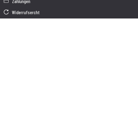
Zahlungen
Widerrufsercht
Garantie
Verkaufsbedingungen
Informationen zur Datenverarbeitung
Unternehmensdaten
Cookie-Richtlinie
Über uns
Kundendienst
Sendung
Kundendienst
Kontakte