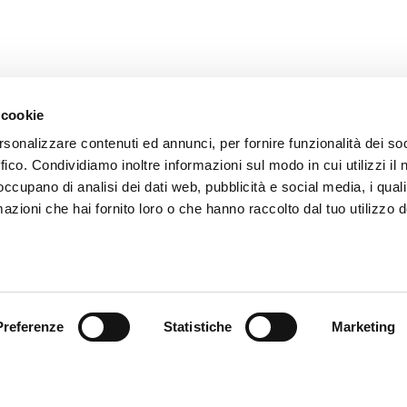
 cookie
rsonalizzare contenuti ed annunci, per fornire funzionalità dei so
ffico. Condividiamo inoltre informazioni sul modo in cui utilizzi il 
 occupano di analisi dei dati web, pubblicità e social media, i qual
azioni che hai fornito loro o che hanno raccolto dal tuo utilizzo d
endienst
Follow us
ung
Preferenze
Statistiche
Marketing
endienst
akte