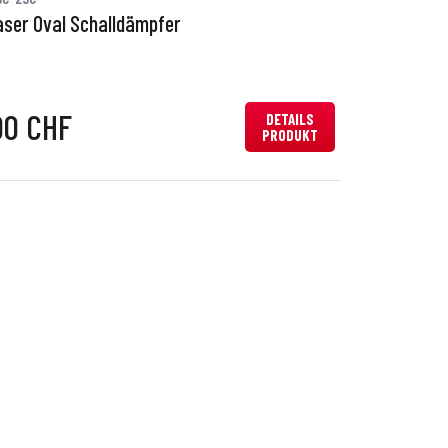
aser Oval Schalldämpfer
00 CHF
DETAILS
PRODUKT