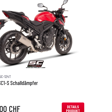
5C-124T
SC1-S Schalldämpfer
,00 CHF
DETAILS
PRODUKT