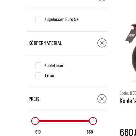
Zugelassen Euro 5+
KÖRPERMATERIAL
Kohlefaser
Titan
Code:
H5
PREIS
Kohlef
660,
610
660