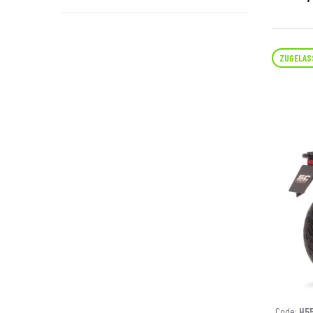
ZUGELAS
Code:
H5