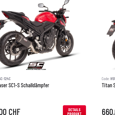
5C-124C
Code:
H5
aser SC1-S Schalldämpfer
Titan 
00 CHF
660
DETAILS
PRODUKT