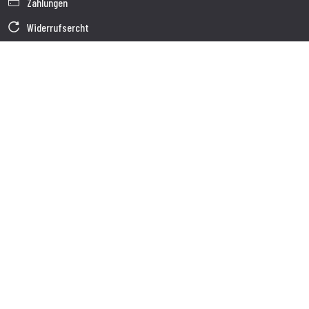
Zahlungen
Widerrufsercht
Garantie
Verkaufsbedingungen
Informationen zur Datenverarbeitung
Unternehmensdaten
Cookie-Richtlinie
Über uns
Kundendienst
Sendung
Kundendienst
Kontakte