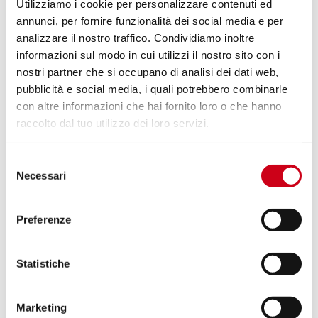
1.050,00 CHF
Utilizziamo i cookie per personalizzare contenuti ed
PRODUKT
annunci, per fornire funzionalità dei social media e per
analizzare il nostro traffico. Condividiamo inoltre
Vergleiche
NUR FÜR DEN RENNEINSATZ
informazioni sul modo in cui utilizzi il nostro sito con i
nostri partner che si occupano di analisi dei dati web,
Code:
A27D-HT36T
pubblicità e social media, i quali potrebbero combinarle
Titan CR-T Schalldämpfer, Hohe position
con altre informazioni che hai fornito loro o che hanno
raccolto dal tuo utilizzo dei loro servizi.
1.050,00 CHF
DETAILS
Selezione
PRODUKT
Necessari
del
consenso
Preferenze
Vergleiche
NUR FÜR DEN RENNEINSATZ
Code:
A27D-T41T
Titan S1 Schalldämpfer
Statistiche
Marketing