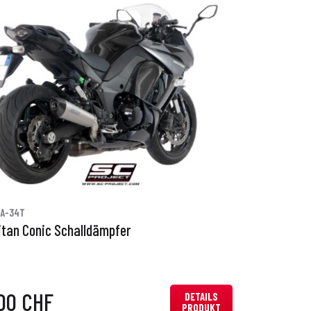
7A-34T
itan Conic Schalldämpfer
00 CHF
DETAILS
PRODUKT