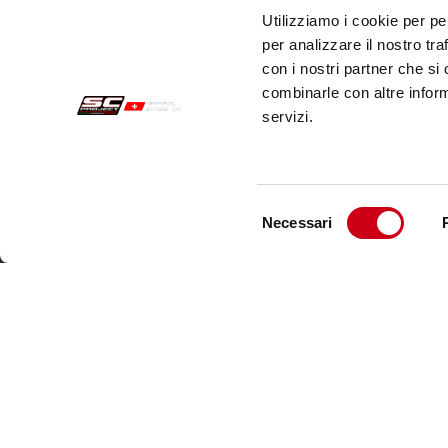
Utilizziamo i cookie per pe
per analizzare il nostro tra
con i nostri partner che si
combinarle con altre inform
servizi.
Selezione
Necessari
del
Sichere Aufträge
Kund
consenso
Zahlungen
Send
Widerrufsercht
Kund
Garantie
Kont
Verkaufsbedingungen
Informationen zur Datenverarbeitung