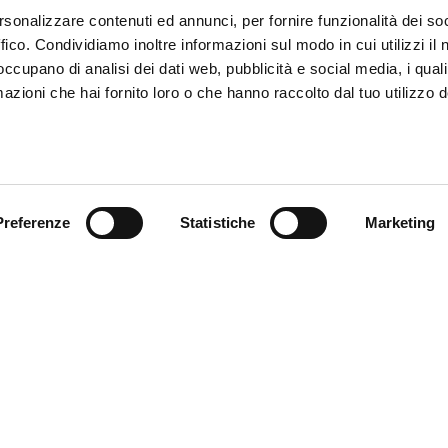
rsonalizzare contenuti ed annunci, per fornire funzionalità dei so
ffico. Condividiamo inoltre informazioni sul modo in cui utilizzi il 
 occupano di analisi dei dati web, pubblicità e social media, i qual
azioni che hai fornito loro o che hanno raccolto dal tuo utilizzo d
Preferenze
Statistiche
Marketing
endienst
Follow us
ung
endienst
akte