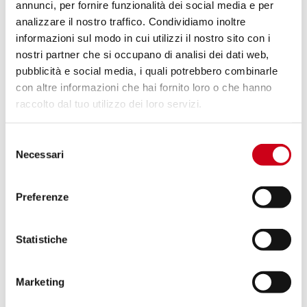
annunci, per fornire funzionalità dei social media e per
analizzare il nostro traffico. Condividiamo inoltre
Vergleiche
NUR FÜR DEN RENNEINSATZ
informazioni sul modo in cui utilizzi il nostro sito con i
nostri partner che si occupano di analisi dei dati web,
Code:
M02A-38T
pubblicità e social media, i quali potrebbero combinarle
Titan CR-T Schalldämpfer
con altre informazioni che hai fornito loro o che hanno
raccolto dal tuo utilizzo dei loro servizi.
630,00 CHF
DETAILS
Selezione
PRODUKT
Necessari
del
consenso
Preferenze
Vergleiche
STRASSENZULASSUNG
Code:
M02A-34T
Titan Conic Schalldämpfer
Statistiche
Marketing
DETAILS