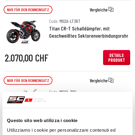
Vergleiche
NUR FÜR DEN RENNEINSATZ
Code:
M02A-LT36T
Titan CR-T Schalldämpfer, mit
Geschweißtes Sektorenverbindungsrohr
2.070,00 CHF
DETAILS
PRODUKT
Vergleiche
NUR FÜR DEN RENNEINSATZ
Code:
M02A-38C
Kohlefaser CR-T Schalldämpfer
Questo sito web utilizza i cookie
630,00 CHF
DETAILS
Utilizziamo i cookie per personalizzare contenuti ed
PRODUKT