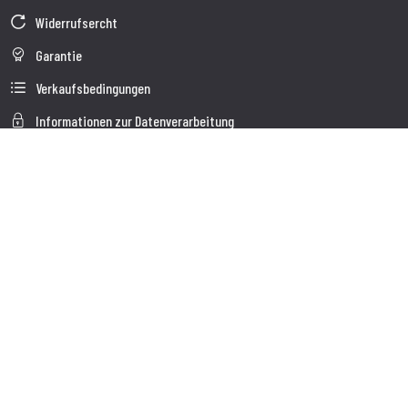
Widerrufsercht
Garantie
Verkaufsbedingungen
Informationen zur Datenverarbeitung
Unternehmensdaten
Cookie-Richtlinie
Über uns
Kundendienst
Sendung
Kundendienst
Kontakte