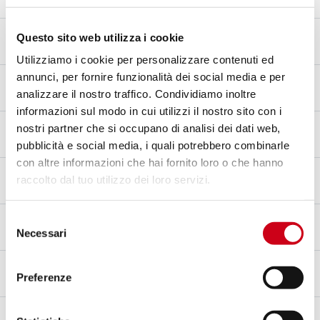
Kohlefaser
Endkappenmaterial
Questo sito web utilizza i cookie
Titan
Utilizziamo i cookie per personalizzare contenuti ed
annunci, per fornire funzionalità dei social media e per
Verbindungsrohrmaterial
analizzare il nostro traffico. Condividiamo inoltre
Edelstahl AISI 304
informazioni sul modo in cui utilizzi il nostro sito con i
Befestigungsart
nostri partner che si occupano di analisi dei dati web,
Halterung
pubblicità e social media, i quali potrebbero combinarle
con altre informazioni che hai fornito loro o che hanno
dB-killer
raccolto dal tuo utilizzo dei loro servizi.
Nein
Racing
Selezione
Necessari
NUR FÜR DEN RENNEINSATZ
del
consenso
Dezibel festgestellt
Preferenze
99 dB bei 4800 U/min