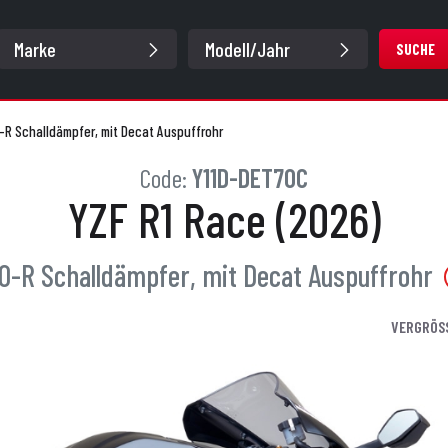
SUCHE
-R Schalldämpfer, mit Decat Auspuffrohr
Code:
Y11D-DET70C
YZF R1 Race (2026)
0-R Schalldämpfer, mit Decat Auspuffrohr
VERGRÖS