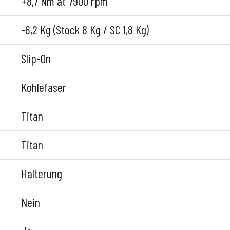
+8,7 Nm at 7900 rpm
-6,2 Kg (Stock 8 Kg / SC 1,8 Kg)
Slip-On
Kohlefaser
Titan
Titan
Halterung
Nein