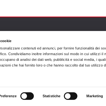
endienst
Follow us
 cookie
ung
rsonalizzare contenuti ed annunci, per fornire funzionalità dei so
ffico. Condividiamo inoltre informazioni sul modo in cui utilizzi il 
endienst
 occupano di analisi dei dati web, pubblicità e social media, i qual
akte
azioni che hai fornito loro o che hanno raccolto dal tuo utilizzo d
Preferenze
Statistiche
Marketing