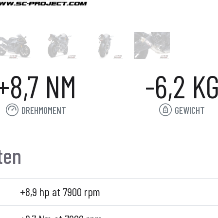
+8,7 NM
-6,2 K
DREHMOMENT
GEWICHT
ten
+8,9 hp at 7900 rpm