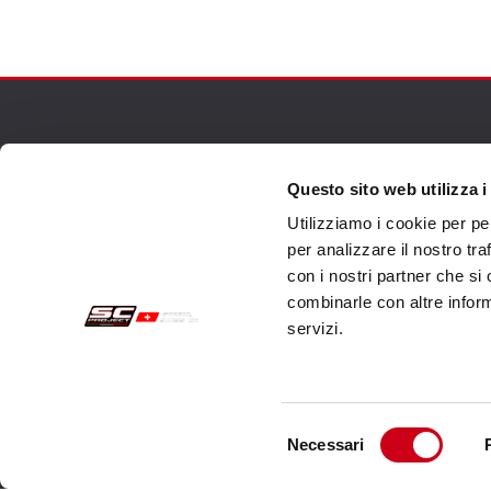
Sichere Aufträge
Kund
Questo sito web utilizza i
Zahlungen
Send
Utilizziamo i cookie per pe
per analizzare il nostro tra
Widerrufsercht
Kund
con i nostri partner che si
Garantie
Kont
combinarle con altre inform
servizi.
Verkaufsbedingungen
Informationen zur Datenverarbeitung
Unternehmensdaten
Selezione
Necessari
del
Cookie-Richtlinie
consenso