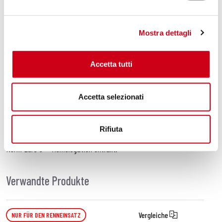
Haltbarkeit, Qualität und Leistung zu bieten, sind perfekte Kupplungen,
hochwertige Materialien und High-Tech-Produktionsprozesse
erforderlich.
Mostra dettagli
Bei der
Yamaha Ténéré 700
spart
der X-Plorer II Auspuff an
Gewicht
(-2,0 kg im Vergleich zum OEM-Auspuff) und erzielt einen
Accetta tutti
maximalen Gewinn von
+1,5 PS
und
+1,5 Nm
. Alles wurde entwickelt,
um einen
vollen Klang
zu bieten, immer in voller Übereinstimmung mit
den
Euro 5+ -Vorschriften
.
Accetta selezionati
Als Slip-on kann dieses Produkt in Kombination mit
SC-Project
Racingkrümmern
installiert werden
, die als Zubehör erhältlich sind
.
Rifiuta
Wir erinnern Sie daran, dass beim Einbau von Rennkrümmern die
Norm Euro 5+ -Homologation entfällt.
Verwandte Produkte
Vergleiche
NUR FÜR DEN RENNEINSATZ