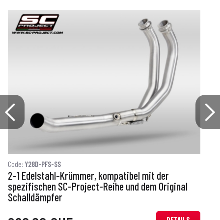
Code:
Y28D-PFS-SS
C
2-1 Edelstahl-Krümmer, kompatibel mit der
spezifischen SC-Project-Reihe und dem Original
s
Schalldämpfer
DETAILS