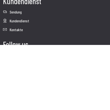
Kundendienst
Sendung
Kundendienst
Kontakte
Follow us
Unternehmenswebsite aufsuchen
Copyright© 2025 SCP distribution Sagl - Alle Rechte vorbehalten.
Die teilweise oder vollständige Reproduktion von jeglichem