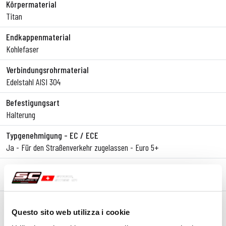
Körpermaterial
Titan
Endkappenmaterial
Kohlefaser
Verbindungsrohrmaterial
Edelstahl AISI 304
Befestigungsart
Halterung
Typgenehmigung - EC / ECE
Ja - Für den Straßenverkehr zugelassen - Euro 5+
Typgenehmigungsbogen
Ja
Anmerkungen
Version kompatibel mit Seitentaschen.
Questo sito web utilizza i cookie