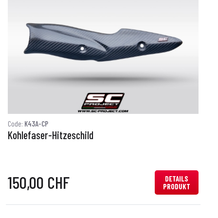
Code:
K43A-CP
C
Kohlefaser-Hitzeschild
K
150,00 CHF
DETAILS
PRODUKT