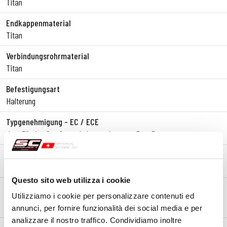
Titan
Endkappenmaterial
Titan
Verbindungsrohrmaterial
Titan
Befestigungsart
Halterung
Typgenehmigung - EC / ECE
Ja - Für den Straßenverkehr zugelassen - Euro 5+
Typgenehmigungsbogen
Ja
Questo sito web utilizza i cookie
Anmerkungen
Utilizziamo i cookie per personalizzare contenuti ed
*KOHLEFASER-WÄRMESCHUTZ NICHT IN ENTHALTEN
annunci, per fornire funzionalità dei social media e per
analizzare il nostro traffico. Condividiamo inoltre