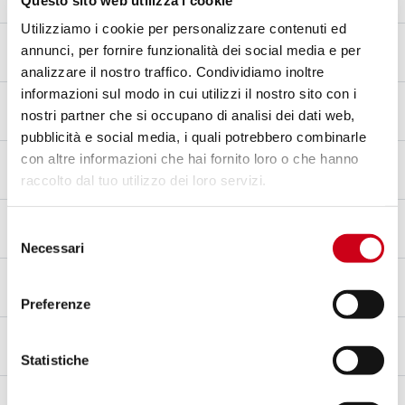
Kohlefaser
Utilizziamo i cookie per personalizzare contenuti ed
Endkappenmaterial
annunci, per fornire funzionalità dei social media e per
Kohlefaser
analizzare il nostro traffico. Condividiamo inoltre
informazioni sul modo in cui utilizzi il nostro sito con i
Verbindungsrohrmaterial
nostri partner che si occupano di analisi dei dati web,
Edelstahl AISI 304
pubblicità e social media, i quali potrebbero combinarle
Befestigungsart
con altre informazioni che hai fornito loro o che hanno
Halterung
raccolto dal tuo utilizzo dei loro servizi.
Typgenehmigung - EC / ECE
Selezione
Ja - Für den Straßenverkehr zugelassen - Euro 5+
Necessari
del
consenso
Typgenehmigungsbogen
Ja
Preferenze
Anmerkungen
Kompatibel mit Mittelständer.
Statistiche