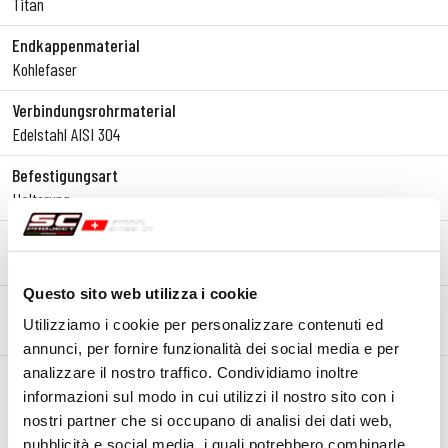
Titan
Endkappenmaterial
Kohlefaser
Verbindungsrohrmaterial
Edelstahl AISI 304
Befestigungsart
Halterung
Typgenehmigung - EC / ECE
Ja - Für den Straßenverkehr zugelassen - Euro 5+
Questo sito web utilizza i cookie
Utilizziamo i cookie per personalizzare contenuti ed
BESCHREIBUNG
KIT-INHALT
INSTALLATIONSANLEITUNG
annunci, per fornire funzionalità dei social media e per
Beschreibung
analizzare il nostro traffico. Condividiamo inoltre
informazioni sul modo in cui utilizzi il nostro sito con i
Die neue
Honda CBR600RR
hat eines der ikonischsten stilistischen
nostri partner che si occupano di analisi dei dati web,
Details aller Zeiten wieder eingeführt: den
Underseat-Auspuff
. Zur
pubblicità e social media, i quali potrebbero combinarle