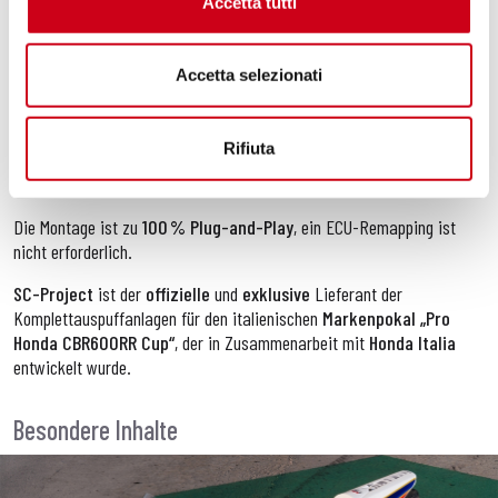
Accetta tutti
Das Kit enthält außerdem:
Ein Paar Abdeckungen aus
Carbonfaser
, die die originalen
Accetta selezionati
Komponenten neben dem Schalldämpfer ersetzen und die
Beibehaltung des serienmäßigen Kennzeichenhalters
ermöglichen
Rifiuta
Einen spezifischen Hitzeschutz aus
Carbonfaser
für das
Verbindungsrohr, der das originale Bauteil ersetzt
Die Montage ist zu
100 % Plug-and-Play
, ein ECU-Remapping ist
nicht erforderlich.
SC-Project
ist der
offizielle
und
exklusive
Lieferant der
Komplettauspuffanlagen für den italienischen
Markenpokal „Pro
Honda CBR600RR Cup“
, der in Zusammenarbeit mit
Honda Italia
entwickelt wurde.
Besondere Inhalte