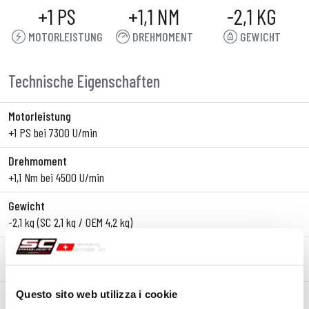
+1 PS
+1,1 NM
-2,1 KG
MOTORLEISTUNG
DREHMOMENT
GEWICHT
Technische Eigenschaften
Motorleistung
+1 PS bei 7300 U/min
Drehmoment
+1,1 Nm bei 4500 U/min
Gewicht
-2,1 kg (SC 2,1 kg / OEM 4,2 kg)
Typ
Slip-On
Körpermaterial
Questo sito web utilizza i cookie