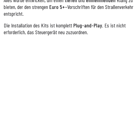
Alles wurde entwickelt, um einen
tiefen
und
einnehmenden
Klang zu
bieten, der den strengen
Euro 5+-
Vorschriften
für den Straßenverkehr
entspricht.
Die Installation des Kits ist komplett
Plug-and-Play
. Es ist nicht
erforderlich, das Steuergerät neu zuzuordnen.