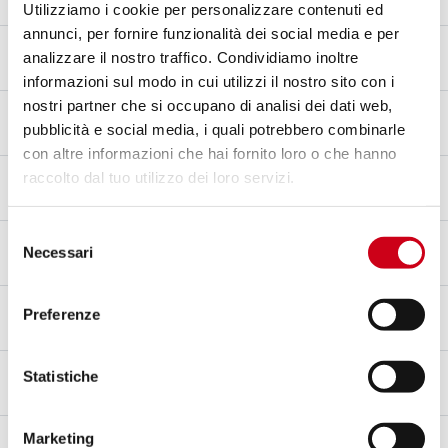
Kohlefaser
Utilizziamo i cookie per personalizzare contenuti ed
annunci, per fornire funzionalità dei social media e per
Endkappenmaterial
analizzare il nostro traffico. Condividiamo inoltre
Kohlefaser
informazioni sul modo in cui utilizzi il nostro sito con i
nostri partner che si occupano di analisi dei dati web,
Verbindungsrohrmaterial
pubblicità e social media, i quali potrebbero combinarle
Edelstahl AISI 304
con altre informazioni che hai fornito loro o che hanno
Befestigungsart
raccolto dal tuo utilizzo dei loro servizi.
Kohlefaserklemme
Selezione
Typgenehmigung - EC / ECE
Necessari
del
Ja - Für den Straßenverkehr zugelassen - Euro 5+
consenso
Typgenehmigungsbogen
Preferenze
Ja
Anmerkungen
Statistiche
Kompatibel mit Mittelständer.
Marketing