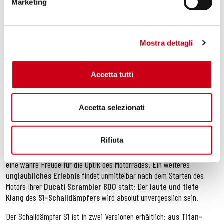
Marketing
Die
Slip-On
Schalldämpfer waren schon immer der erste Schritt bei
der Personalisierung des Motorrades.
In der breiten Produktpalette von
SC-Project
stellt der
S1
-Auspuff
Mostra dettagli
seit jeher die perfekte Kombination aus
Leichtigkeit
,
Design und
Sound ohne Kompromisse
dar, auch in
voller Übereinstimmung
mit der Euro-5-Norm für den Straßenverkehr
.
Accetta tutti
Einfach die
perfekte Mischung aus Eleganz und sportlichem
Design
:
Die konische Form
mit den
schlanken Linien
und
Accetta selezionati
eleganter Endkappe
aus Kohlefaser
machen den
S1
-Schalldämpfer
zu einem Bezugspunkt in Sachen Ästhetik und
aufregendem Sound
.
Die
absolute Qualitätsverarbeitung
der
ultraleichten
Titan
-Hülle,
Rifiuta
die in einer geschützten Umgebung handgefertigten
TIG-
Schweißnähte
, die Formgenauigkeit der Kohlefaser-Endkappe sind
eine wahre Freude für die Optik des Motorrades. Ein weiteres
unglaubliches Erlebnis
findet unmittelbar nach dem Starten des
Motors Ihrer
Ducati Scrambler 800
statt: Der
laute und tiefe
Klang
des
S1-Schalldämpfers
wird absolut unvergesslich sein.
Der Schalldämpfer S1 ist in zwei Versionen erhältlich:
aus Titan-