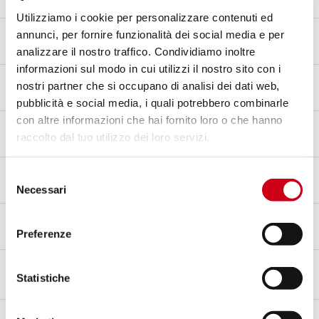
Titan
Utilizziamo i cookie per personalizzare contenuti ed
Keramische Beschichtung
annunci, per fornire funzionalità dei social media e per
Matt Schwarz
analizzare il nostro traffico. Condividiamo inoltre
informazioni sul modo in cui utilizzi il nostro sito con i
Endkappenmaterial
nostri partner che si occupano di analisi dei dati web,
Kohlefaser
pubblicità e social media, i quali potrebbero combinarle
con altre informazioni che hai fornito loro o che hanno
Einlass Material
raccolto dal tuo utilizzo dei loro servizi.
Titan
Typgenehmigung - EC / ECE
Selezione
Ja - Für den Straßenverkehr zugelassen - Euro 5+
Necessari
del
consenso
Typgenehmigungsbogen
Ja
Preferenze
Statistiche
BESCHREIBUNG
KIT-INHALT
Beschreibung