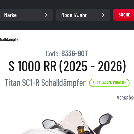
SUCHE
challdämpfer
Code:
B33G-90T
S 1000 RR (2025 - 2026)
Titan SC1-R Schalldämpfer
ZUGELASSEN EURO 5+
VERGRÖS