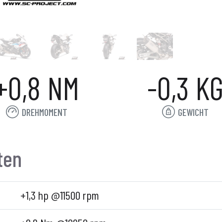
+0,8 NM
-0,3 K
DREHMOMENT
GEWICHT
ten
+1,3 hp @11500 rpm