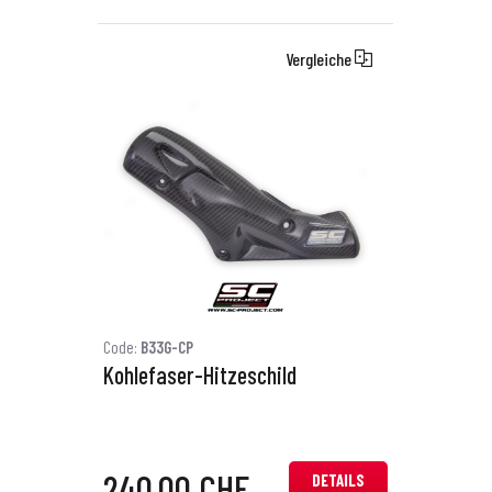
Vergleiche
Code:
B33G-CP
Kohlefaser-Hitzeschild
240,00 CHF
DETAILS