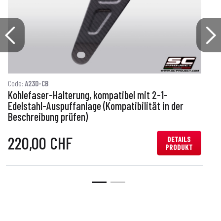
Code:
A23D-CB
C
Kohlefaser-Halterung, kompatibel mit 2-1-
E
Edelstahl-Auspuffanlage (Kompatibilität in der
Beschreibung prüfen)
220,00 CHF
DETAILS
PRODUKT