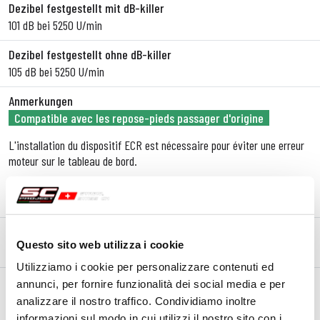
Dezibel festgestellt mit dB-killer
101 dB bei 5250 U/min
Dezibel festgestellt ohne dB-killer
105 dB bei 5250 U/min
Anmerkungen
Compatible avec les repose-pieds passager d'origine
L'installation du dispositif ECR est nécessaire pour éviter une erreur
moteur sur le tableau de bord.
Visitez la page dédiée au
Partnership
entre
SC-Project
et
Aprilia
Questo sito web utilizza i cookie
BESCHREIBUNG
KIT-INHALT
Utilizziamo i cookie per personalizzare contenuti ed
Beschreibung
annunci, per fornire funzionalità dei social media e per
analizzare il nostro traffico. Condividiamo inoltre
Dank all der Erfahrung, die wir während der langen
Partnerschaft
informazioni sul modo in cui utilizzi il nostro sito con i