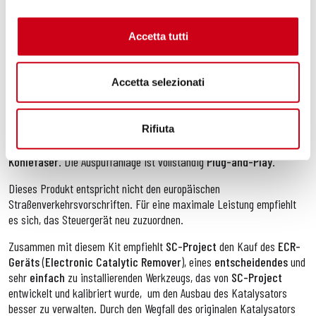
Schalldämpfer in dieser
Rennversion
mit einem
abnehmbaren dB-
Killer
ausgestattet, der die Möglichkeit bietet, zwischen
101 dB
mit
Accetta tutti
installiertem dB-Killer und
105 dB
ohne dB-Killer zu wählen, beide bei
5250 U/min.
Accetta selezionati
Der hochwertige Carbon-Schalldämpferkörper ist
mit einer edlen
Aluminiumplakette mit dem
SC-Project
-Logo angereichert, die auch
auf den Auspuffanlagen unserer
Rennabteilung
verwendet wird.
Rifiuta
Das Kit enthält ein einzigartiges Schutzschild aus hochwertiger
Kohlefaser
. Die Auspuffanlage ist vollständig
Plug-and-Play
.
Dieses Produkt entspricht nicht den europäischen
Straßenverkehrsvorschriften. Für eine maximale Leistung empfiehlt
es sich, das Steuergerät neu zuzuordnen.
Zusammen mit diesem Kit
empfiehlt
SC-Project
den Kauf des
ECR-
Geräts
(
Electronic Catalytic Remover
), eines
entscheidendes
und
sehr
einfach
zu installierenden Werkzeugs, das von
SC-Project
entwickelt und kalibriert wurde,
um den Ausbau des Katalysators
besser zu verwalten. Durch den Wegfall des originalen Katalysators