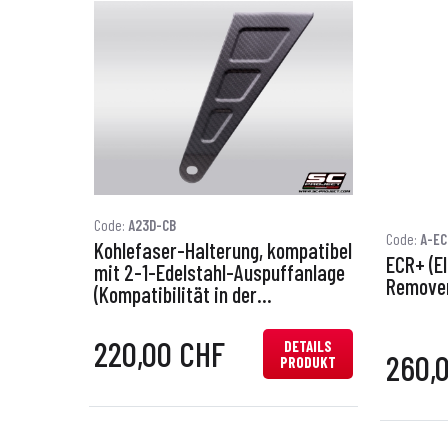
Code:
A23D-CB
Code:
A-EC
Kohlefaser-Halterung, kompatibel
ECR+ (El
mit 2-1-Edelstahl-Auspuffanlage
Remover)
(Kompatibilität in der
Beschreibung prüfen)
220,00 CHF
DETAILS
260,
PRODUKT