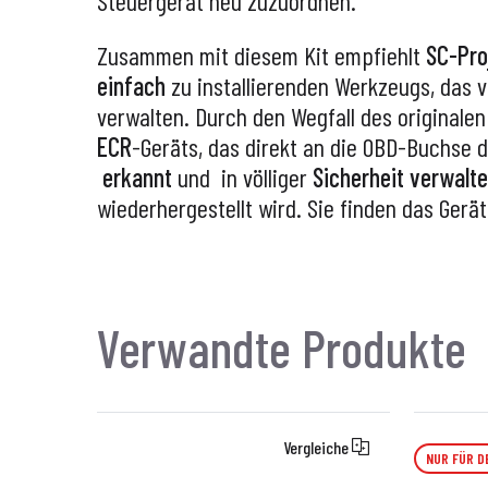
Steuergerät neu zuzuordnen.
Zusammen mit diesem Kit
empfiehlt
SC-Pro
einfach
zu installierenden Werkzeugs, das 
verwalten. Durch den Wegfall des originale
ECR
-Geräts, das direkt an die OBD-Buchse d
erkannt
und in
völliger
Sicherheit
verwalt
wiederhergestellt wird. Sie finden das Gerä
Verwandte Produkte
Vergleiche
NUR FÜR D