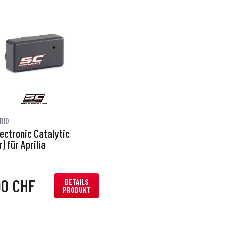
R10
ectronic Catalytic
 für Aprilia
00 CHF
DETAILS
PRODUKT