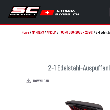
Home
/
MARKENS
/
APRILIA
/
TUONO 660 (2025 - 2026)
/
2-1 Edelst
2-1 Edelstahl-Auspuffan
DOWNLOAD