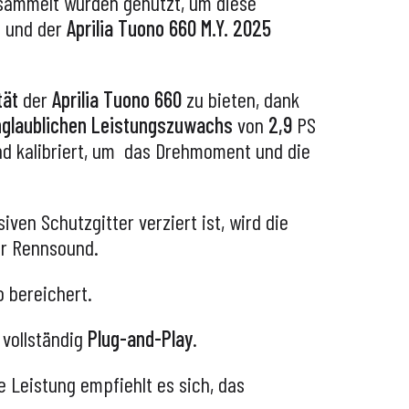
sammelt wurden genutzt, um diese
t und der
Aprilia Tuono 660 M.Y. 2025
tät
der
Aprilia Tuono 660
zu bieten, dank
glaublichen Leistungszuwachs
von
2,9
PS
 kalibriert, um
das Drehmoment und die
ven Schutzgitter verziert ist, wird die
ter Rennsound.
 bereichert.
 vollständig
Plug-and-Play
.
 Leistung empfiehlt es sich, das