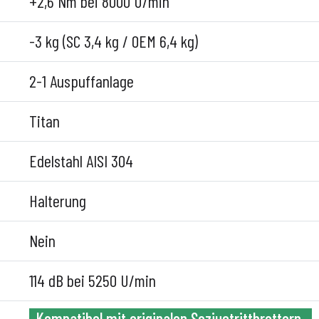
+2,6 Nm bei 8000 U/min
-3 kg (SC 3,4 kg / OEM 6,4 kg)
2-1 Auspuffanlage
Titan
Edelstahl AISI 304
Halterung
Nein
114 dB bei 5250 U/min
Kompatibel mit originalen Soziustrittbrettern.