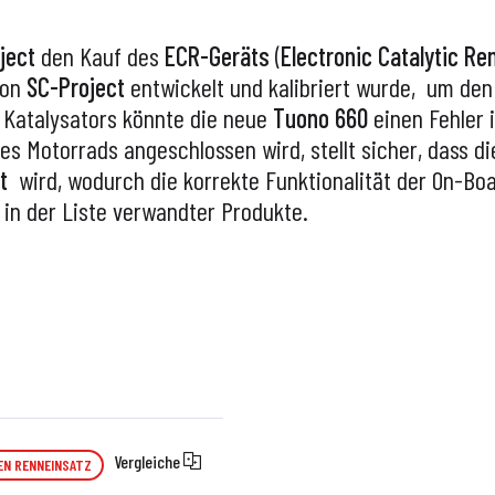
ject
den Kauf des
ECR-Geräts
(
Electronic Catalytic R
von
SC-Project
entwickelt und kalibriert wurde,
um den 
n Katalysators könnte die neue
Tuono 660
einen Fehler 
es Motorrads angeschlossen wird, stellt sicher, dass 
et
wird, wodurch die korrekte Funktionalität der On-B
t in der Liste verwandter Produkte.
Vergleiche
EN RENNEINSATZ