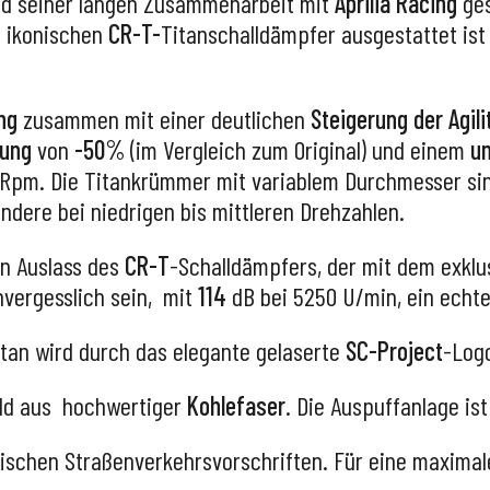
end seiner langen Zusammenarbeit mit
Aprilia Racing
ge
m ikonischen
CR-T-
Titanschalldämpfer ausgestattet is
ng
zusammen mit einer deutlichen
Steigerung der Agili
rung
von
-50%
(im Vergleich zum Original) und einem
un
pm. Die Titankrümmer mit variablem Durchmesser sind
ondere bei niedrigen bis mittleren Drehzahlen.
n Auslass des
CR-T
-Schalldämpfers, der mit dem exklusi
nvergesslich sein, mit
114
dB bei 5250 U/min, ein ech
tan
wird durch das elegante gelaserte
SC-Project
-Logo
hild aus hochwertiger
Kohlefaser
. Die Auspuffanlage ist
ischen Straßenverkehrsvorschriften. Für eine maximale