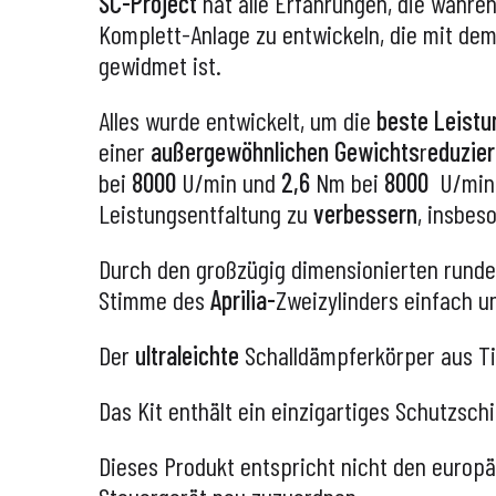
SC-Project
hat alle Erfahrungen, die währ
Komplett-Anlage zu entwickeln, die mit de
gewidmet ist.
Alles wurde entwickelt, um die
beste Leistu
einer
außergewöhnlichen Gewichts
r
eduzie
bei
8000
U/min und
2,6
Nm bei
8000
U/minR
Leistungsentfaltung zu
verbessern
, insbes
Durch den großzügig dimensionierten runde
Stimme des
Aprilia-
Zweizylinders einfach u
Der
ultraleichte
Schalldämpferkörper aus Ti
Das Kit enthält ein einzigartiges Schutzsc
Dieses Produkt entspricht nicht den europä