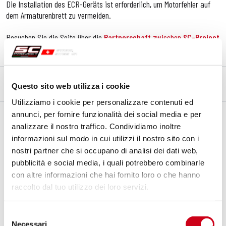
Die Installation des ECR-Geräts ist erforderlich, um Motorfehler auf
dem Armaturenbrett zu vermeiden.
Besuchen Sie die Seite über die
Partnerschaft
zwischen
SC-Project
und
Aprilia
Questo sito web utilizza i cookie
BESCHREIBUNG
KIT-INHALT
Utilizziamo i cookie per personalizzare contenuti ed
Beschreibung
annunci, per fornire funzionalità dei social media e per
analizzare il nostro traffico. Condividiamo inoltre
SC-Project
hat all die Erfahrung, die während seiner langen
informazioni sul modo in cui utilizzi il nostro sito con i
Zusammenarbeit mit
Aprilia Racing
gesammelt wurde genutzt, um
diese Komplett-Anlage zu entwickeln, die mit dem ikonischen
CR-T-
nostri partner che si occupano di analisi dei dati web,
Carbon
-Schalldämpfer ausgestattet ist und der
Aprilia Tuono 660
pubblicità e social media, i quali potrebbero combinarle
M.Y. 2025
gewidmet ist.
con altre informazioni che hai fornito loro o che hanno
raccolto dal tuo utilizzo dei loro servizi.
Alles wurde entwickelt, um die
beste Leistung
zusammen mit einer
deutlichen
Steigerung der Agilität
der
Aprilia RS 660
zu bieten,
dank einer
außergewöhnlichen Gewichtsreduzierung
von
-50%
Selezione
Necessari