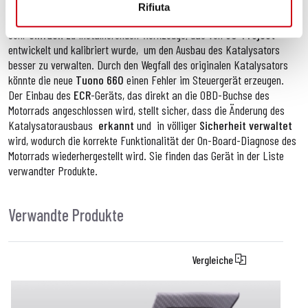
Zusammen mit diesem Kit
empfiehlt
SC-Project
den Kauf des
ECR-
Rifiuta
Geräts
(
Electronic Catalytic Remover
), eines
entscheidendes
und
sehr
einfach
zu installierenden Werkzeugs, das von
SC-Project
entwickelt und kalibriert wurde,
um den Ausbau des Katalysators
besser zu verwalten. Durch den Wegfall des originalen Katalysators
könnte die neue
Tuono 660
einen Fehler im Steuergerät erzeugen.
Der Einbau des
ECR
-Geräts, das direkt an die OBD-Buchse des
Motorrads angeschlossen wird, stellt sicher, dass die Änderung des
Katalysatorausbaus
erkannt
und in
völliger
Sicherheit
verwaltet
wird, wodurch die korrekte Funktionalität der On-Board-Diagnose des
Motorrads wiederhergestellt wird. Sie finden das Gerät in der Liste
verwandter Produkte.
Verwandte Produkte
Vergleiche