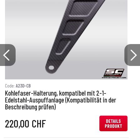
Code:
A23D-CB
C
Kohlefaser-Halterung, kompatibel mit 2-1-
E
Edelstahl-Auspuffanlage (Kompatibilität in der
Beschreibung prüfen)
220,00 CHF
DETAILS
PRODUKT