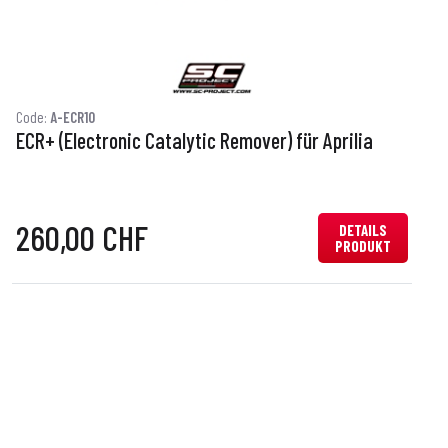
Code:
A-ECR10
C
ECR+ (Electronic Catalytic Remover) für Aprilia
E
260,00 CHF
DETAILS
PRODUKT