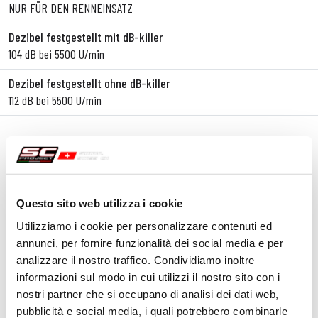
NUR FÜR DEN RENNEINSATZ
Dezibel festgestellt mit dB-killer
104 dB bei 5500 U/min
Dezibel festgestellt ohne dB-killer
112 dB bei 5500 U/min
BESCHREIBUNG
KIT-INHALT
Beschreibung
SC-Project
hat all die Erfahrungen, die während der langen
Questo sito web utilizza i cookie
Zusammenarbeit mit Aprilia Racing gesammelt wurden, ins Spiel
Utilizziamo i cookie per personalizzare contenuti ed
gebracht, um die komplette Auspuffanlage mit
S1-
Schalldämpfer für
annunci, per fornire funzionalità dei social media e per
die neue
Aprilia Tuono 457
zu entwickeln.
analizzare il nostro traffico. Condividiamo inoltre
Alles wurde entwickelt, um die
beste Leistung
zusammen mit einer
informazioni sul modo in cui utilizzi il nostro sito con i
deutlichen
Steigerung der Agilität
der
Aprilia Tuono 457
zu bieten,
nostri partner che si occupano di analisi dei dati web,
dank einer
außergewöhnlichen Gewichtsreduzierung
von über
pubblicità e social media, i quali potrebbero combinarle