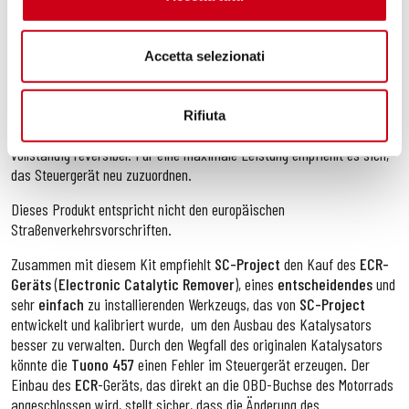
gefertigt
, um die
beste Zuverlässigkeit
und
Widerstandsfähigkeit
zu gewährleisten und wird mit
extrem fortschrittlichen
Accetta selezionati
Technologien
hergestellt, einschließlich
TIG-Schweißen
, das von
Hand in einer geschützten Umgebung durchgeführt wird, genau wie
jedes
Produkt von
SC-Project.
Rifiuta
Die Installation des Kits ist vollständig
Plug-and-Play
und
vollständig reversibel. Für eine maximale Leistung empfiehlt es sich,
das Steuergerät neu zuzuordnen.
Dieses Produkt entspricht nicht den europäischen
Straßenverkehrsvorschriften.
Zusammen mit diesem Kit
empfiehlt
SC-Project
den Kauf des
ECR-
Geräts
(
Electronic Catalytic Remover
), eines
entscheidendes
und
sehr
einfach
zu installierenden Werkzeugs, das von
SC-Project
entwickelt und kalibriert wurde,
um den Ausbau des Katalysators
besser zu verwalten. Durch den Wegfall des originalen Katalysators
könnte die
Tuono 457
einen Fehler im Steuergerät erzeugen. Der
Einbau des
ECR
-Geräts, das direkt an die OBD-Buchse des Motorrads
angeschlossen wird, stellt sicher, dass die Änderung des