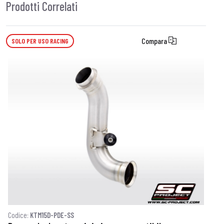
Prodotti Correlati
Compara
SOLO PER USO RACING
Codice:
KTM15D-PDE-SS
C