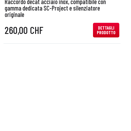
Raccordo decat acciaio inox, compatibile con
R
gamma dedicata SC-Project e silenziatore
originale
o
260,00 CHF
DETTAGLI
PRODOTTO